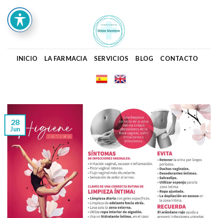
Skip
to
content
INICIO
LA FARMACIA
SERVICIOS
BLOG
CONTACTO
28
Jun