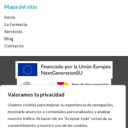
Mapa del sitio
Inicio
La farmacia
Servicios
Blog
Contacto
Valoramos tu privacidad
AVISO LEGAL
POLÍTICA DE COOKIES
Usamos cookies para mejorar su experiencia de navegación,
POLÍTICA DE PRIVACIDAD
ACCESIBILIDAD
mostrarle anuncios o contenidos personalizados y analizar
Copyright 2026 © Desarrollado por
Sisfarma
nuestro tráfico. Al hacer clic en “Aceptar todo” usted da su
consentimiento a nuestro uso de las cookies.