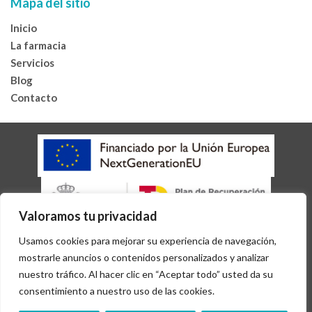
Mapa del sitio
Inicio
La farmacia
Servicios
Blog
Contacto
Valoramos tu privacidad
AVISO LEGAL
POLÍTICA DE COOKIES
Usamos cookies para mejorar su experiencia de navegación,
POLÍTICA DE PRIVACIDAD
ACCESIBILIDAD
mostrarle anuncios o contenidos personalizados y analizar
Copyright 2026 © Desarrollado por
Sisfarma
nuestro tráfico. Al hacer clic en “Aceptar todo” usted da su
consentimiento a nuestro uso de las cookies.