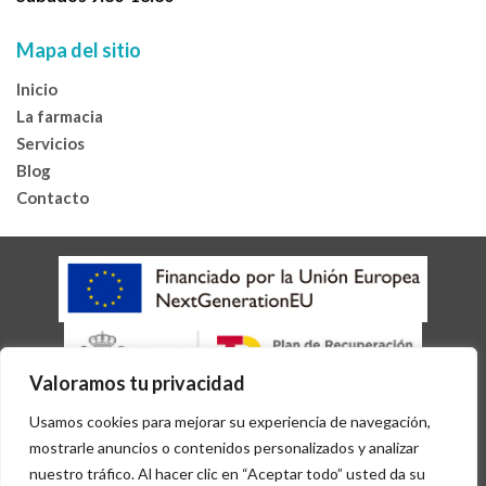
Mapa del sitio
Inicio
La farmacia
Servicios
Blog
Contacto
Valoramos tu privacidad
AVISO LEGAL
POLÍTICA DE COOKIES
Usamos cookies para mejorar su experiencia de navegación,
POLÍTICA DE PRIVACIDAD
ACCESIBILIDAD
mostrarle anuncios o contenidos personalizados y analizar
Copyright 2026 © Desarrollado por
Sisfarma
nuestro tráfico. Al hacer clic en “Aceptar todo” usted da su