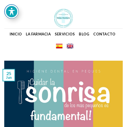
Skip
to
content
INICIO
LA FARMACIA
SERVICIOS
BLOG
CONTACTO
25
Jun