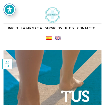
Skip
to
content
INICIO
LA FARMACIA
SERVICIOS
BLOG
CONTACTO
24
Jul